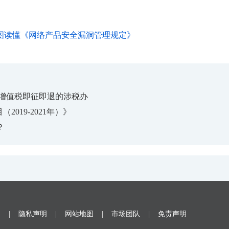
图读懂《网络产品安全漏洞管理规定》
品增值税即征即退的涉税办
019-2021年）》
？
题
|
隐私声明
|
网站地图
|
市场团队
|
免责声明